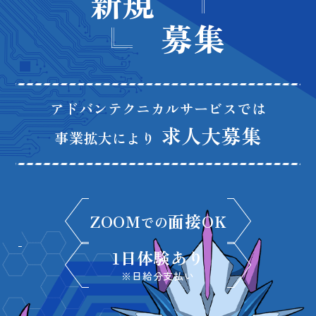
新規
募集
アドバンテクニカルサービスでは
求人大募集
事業拡大により
ZOOM
面接OK
での
1日体験あり
※日給分支払い