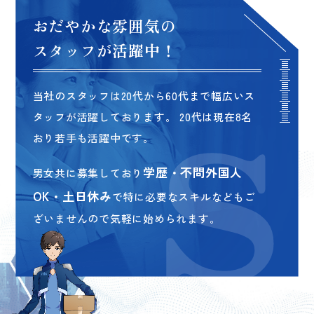
おだやかな雰囲気の
スタッフが活躍中！
当社のスタッフは20代から60代まで幅広いス
タッフが
活躍しております。
20代は現在8名
おり若手も活躍中です。
学歴・不問外国人
男女共に募集しており
OK・土日休み
で
特に必要なスキルなどもご
ざいませんので
気軽に始められます。