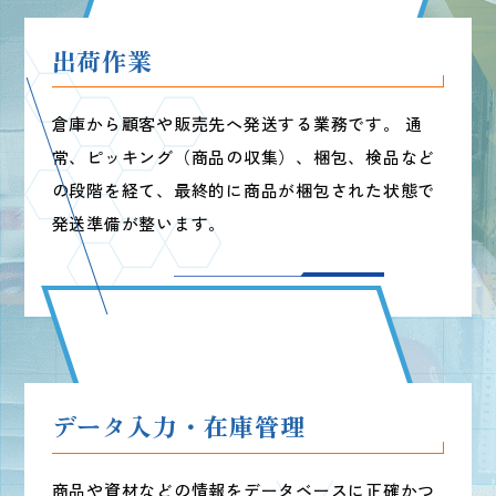
出荷作業
倉庫から顧客や販売先へ発送する業務です。
通
常、ピッキング（商品の収集）、
梱包、検品など
WORK WORK WORK WORK WORK
の段階を経て、
最終的に商品が梱包された状態で
発送準備が整います。
データ入力・在庫管理
商品や資材などの情報をデータベースに
正確かつ