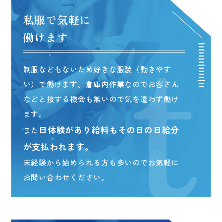
私服で気軽に
働けます
制服などもないため好きな服装（動きやす
い）で
働けます。倉庫内作業なのでお客さん
などと接する
機会も無いので気を遣わず働け
ます。
日体験があり給料もその日の日給分
また
が
支払われます。
未経験から始められる方も多いので
お気軽に
お問い合わせください。