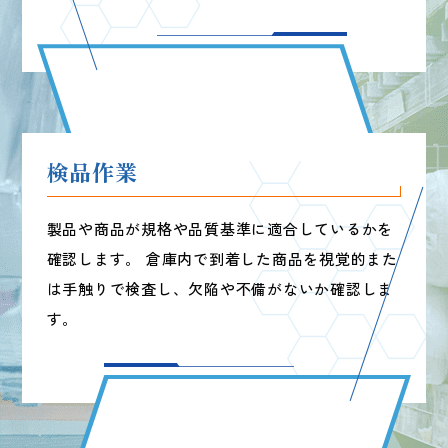
検品作業
製品や商品が規格や品質基準に適合しているかを
確認します。
倉庫内で到着した商品を視覚的また
WORK WORK WORK WORK WORK
は手触りで検査し、
欠陥や不備がないか確認しま
す。