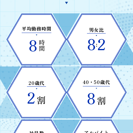
平均勤務時間
男女比
8
2
8
時間
:
40・50歳代
20歳代
2
8
割
割
アルバイト