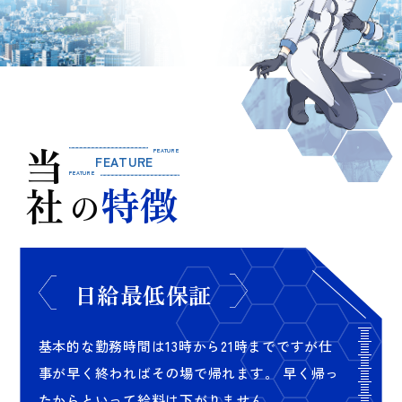
FEATURE
当社
FEATURE
FEATURE
特徴
の
日給最低保証
基本的な勤務時間は13時から21時までですが
仕
事が早く終わればその場で帰れます。
早く帰っ
たからといって給料は下がりません。