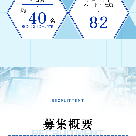
社員数
パート・社員
約
40
8
2
名
:
※2023.12月現在
RECRUITMENT
募集概要