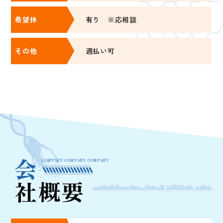
希望休
有り ※応相談
その他
週払い可
会
概要
社